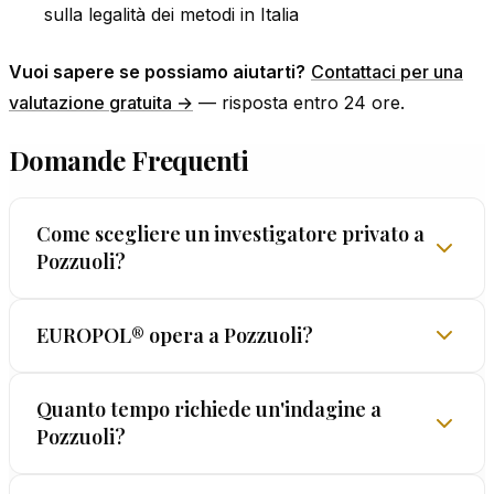
sulla legalità dei metodi in Italia
Vuoi sapere se possiamo aiutarti?
Contattaci per una
valutazione gratuita →
— risposta entro 24 ore.
Domande Frequenti
Come scegliere un investigatore privato a
Pozzuoli?
La scelta di un investigatore privato a Pozzuoli
EUROPOL® opera a Pozzuoli?
deve basarsi su tre criteri: esperienza
documentata, licenza regolare e garanzia sulla
EUROPOL® è operativa a Pozzuoli con
Quanto tempo richiede un'indagine a
legalità dei metodi. EUROPOL® opera dal 1962 con
Pozzuoli?
professionisti che conoscono le dinamiche del
licenza prefettizia e offre la GARANZIA LEGALIS™
territorio. Dalla sede di Roma (Via G. Perego 58)
su ogni indagine. Diffidate di chi promette risultati