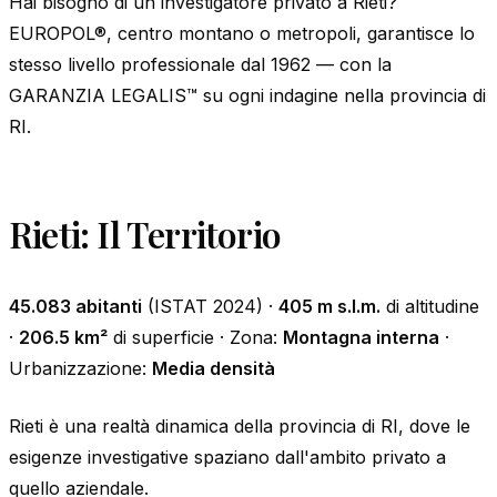
Hai bisogno di un investigatore privato a Rieti?
EUROPOL®, centro montano o metropoli, garantisce lo
stesso livello professionale dal 1962 — con la
GARANZIA LEGALIS™ su ogni indagine nella provincia di
RI.
Rieti: Il Territorio
45.083 abitanti
(ISTAT 2024) ·
405 m s.l.m.
di altitudine
·
206.5 km²
di superficie · Zona:
Montagna interna
·
Urbanizzazione:
Media densità
Rieti è una realtà dinamica della provincia di RI, dove le
esigenze investigative spaziano dall'ambito privato a
quello aziendale.